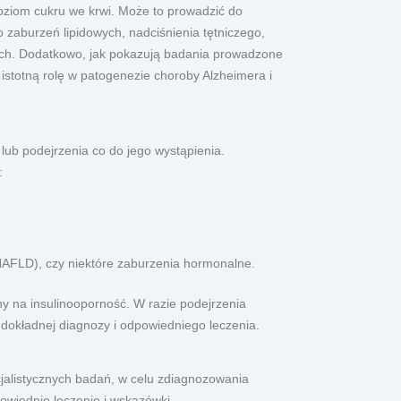
poziom cukru we krwi. Może to prowadzić do
zaburzeń lipidowych, nadciśnienia tętniczego,
nych. Dodatkowo, jak pokazują badania prowadzone
stotną rolę w patogenezie choroby Alzheimera i
ub podejrzenia co do jego wystąpienia.
:
(NAFLD), czy niektóre zaburzenia hormonalne.
ny na insulinooporność. W razie podejrzenia
 dokładnej diagnozy i odpowiedniego leczenia.
cjalistycznych badań, w celu zdiagnozowania
wiednie leczenie i wskazówki.