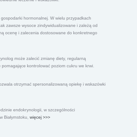
i gospodarki hormonalnej. W wielu przypadkach
dnak zawsze wysoce zindywidualizowane i zależą od
adną ocenę i zalecenia dostosowane do konkretnego
rynolog może zalecić zmianę diety, regularną
nne pomagające kontrolować poziom cukru we krwi.
pozwala otrzymać spersonalizowaną opiekę i wskazówki
dzinie endokrynologii, w szczególności
 w Białymstoku,
więcej >>>