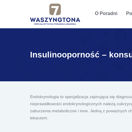
O Poradni
Po
Insulinooporność – konsu
Endokrynologia to specjalizacja zajmująca się diagn
nieprawidłowości endokrynologicznych należą cukrzyc
zaburzenia metaboliczne i inne. Jedną z poważnych ch
lekarzem.