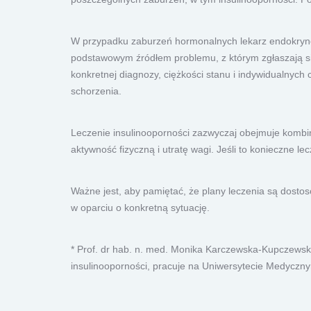
W przypadku zaburzeń hormonalnych lekarz endokrynol
podstawowym źródłem problemu, z którym zgłaszają się
konkretnej diagnozy, ciężkości stanu i indywidualnyc
schorzenia.
Leczenie insulinooporności zazwyczaj obejmuje kombina
aktywność fizyczną i utratę wagi. Jeśli to konieczne 
Ważne jest, aby pamiętać, że plany leczenia są dost
w oparciu o konkretną sytuację.
* Prof. dr hab. n. med. Monika Karczewska-Kupczewska 
insulinooporności, pracuje na Uniwersytecie Medyczn