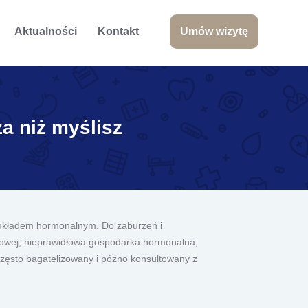
Aktualności
Kontakt
Umów wizytę
a niż myślisz
i układem hormonalnym. Do zaburzeń i
gowej, nieprawidłowa gospodarka hormonalna,
często bagatelizowany i późno konsultowany z