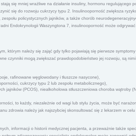
stają się mniej wrażliwe na działanie insuliny, hormonu regulującego 
ić się do rozwoju cukrzycy typu 2. Insulinooporność zwiększa ryzyko 
, zespołu policystycznych jajników, a także chorób neurodegeneracyj
radni Endokrynologii Waszyngtona 7, insulinooporność może odgrywać i
 którym należy się zająć gdy tylko pojawiają się pierwsze symptomy l
wne czynniki mogą zwiększać prawdopodobieństwo jej rozwoju, są nimi
poje, rafinowane węglowodany i tłuszcze nasycone),
ooporności, cukrzycy typu 2 lub zespołu metabolicznego),
nych jajników (PCOS), niealkoholowa stłuszczeniowa choroba wątroby 
rności, to każdy, niezależnie od wagi lub stylu życia, może być narażo
anu zdrowia należy jak najszybciej skonsultować się z lekarzem w celu
ch, informacji o historii medycznej pacjenta, a przeważnie także spe
o pełnym zdiagnozowaniu specjalista endokrynolog może zapewnić odpo