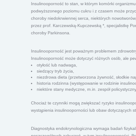
Insulinooporność to stan, w którym komórki organizmu 
podwyższonego poziomu cukru i z czasem może przyczyn
choroby niedokrwiennej serca, niektórych nowotworów
przez prof. Karczewską-Kupczewską *, specjalistkę Po
choroby Parkinsona.
Insulinooporność jest poważnym problemem zdrowotnym,
Insulinooporność może dotyczyć różnych osób, ale pe
otyłość lub nadwaga,
siedzący tryb życia,
niezdrowa dieta (przetworzona żywność, słodkie na
historia rodzinna (występowanie w rodzinie insulin
niektóre stany medyczne, m.in. zespół policystycz
Chociaż te czynniki mogą zwiększać ryzyko insulinoopo
wystąpienia insulinooporności lub obaw dotyczących st
Diagnostyka endokrynologiczna wymaga badań fizykalny
poszczególnych zaburzeń, w tym insulinooporności. P