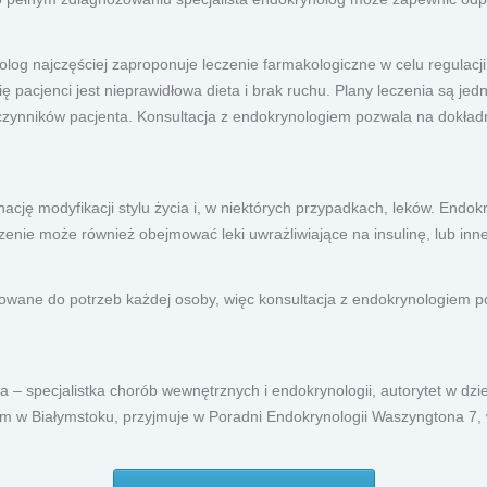
og najczęściej zaproponuje leczenie farmakologiczne w celu regulacj
 pacjenci jest nieprawidłowa dieta i brak ruchu. Plany leczenia są je
h czynników pacjenta. Konsultacja z endokrynologiem pozwala na dokł
cję modyfikacji stylu życia i, w niektórych przypadkach, leków. Endok
leczenie może również obejmować leki uwrażliwiające na insulinę, lub i
osowane do potrzeb każdej osoby, więc konsultacja z endokrynologiem 
– specjalistka chorób wewnętrznych i endokrynologii, autorytet w dzie
ym w Białymstoku, przyjmuje w Poradni Endokrynologii Waszyngtona 7,