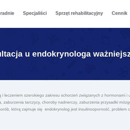
radnie
Specjaliści
Sprzęt rehabilitacyjny
Cennik
ltacja u endokrynologa ważniejsz
ozą i leczeniem szerokiego zakresu schorzeń związanych z hormonami 
a, zaburzenia tarczycy, choroby nadnerczy, zaburzenia przysadki móz
orób, którą zajmuje się endokrynolog jest insulinooporność, problem 